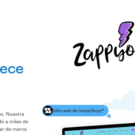
rece
Sitio web de SetupShop™
ás. Nuestra
ó a miles de
iar de marca