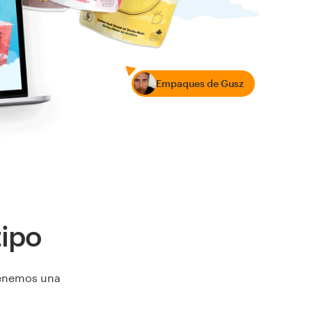
Empaques de Gusz
tipo
 tenemos una