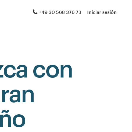
+49 30 568 376 73
Iniciar sesión
zca con
gran
eño