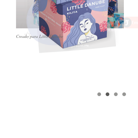
Concursos de diseño
Proyectos 1-1
Creado para Little Danube
Encontrar un diseñador
Descubra la inspiración
99designs Studio
99designs Pro
Obtenga
un
diseño