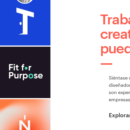
Trab
crea
pued
Siéntase
diseñador
son exper
empresas 
Explora