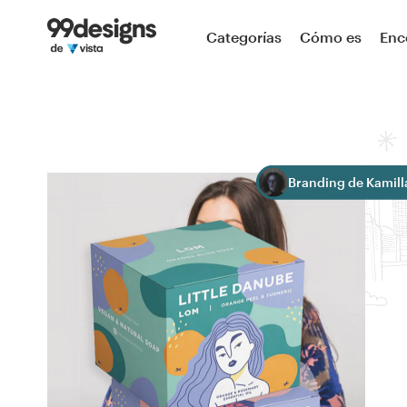
Inicio
Categorías
Cómo es
Enc
Explorar categorías
Cómo es
Encontrar un diseñador
Branding de Kamill
Inspiración
99designs Pro
Servicios
de
diseño