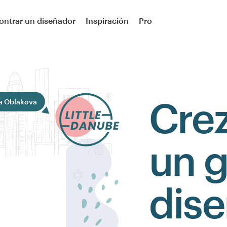
ontrar un diseñador
Inspiración
Pro
Cre
a Oblakova
un 
dis