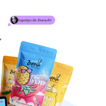
logotipo de :Dunychi