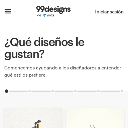
Inicio
Iniciar sesión
Explorar categorías
¿Qué diseños le
Cómo es
gustan?
Encontrar un diseñador
Comencemos ayudando a los diseñadores a entender
Inspiración
qué estilos prefiere.
99designs Pro
Servicios
de
diseño