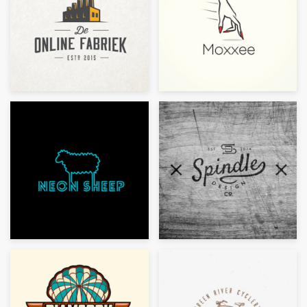
Concursos de diseño
Proyectos 1-1
Encontrar un diseñador
Descubra la inspiración
99designs Studio
99designs Pro
Obtenga
un
diseño