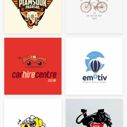
Diseño de logotipo
Tarjeta de presentación
Diseño de páginas web
Guía de la marca
Explorar todas las categorías
Soporte
+49 30 568 376 73
Centro de ayuda