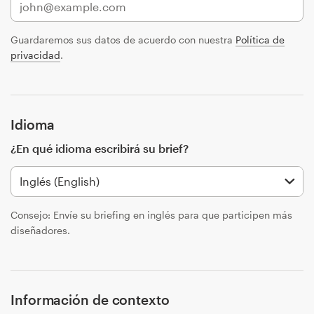
Concursos de diseño
Guardaremos sus datos de acuerdo con nuestra
Política de
privacidad
.
Proyectos 1-1
Encontrar un diseñador
Idioma
Descubra la inspiración
¿En qué idioma escribirá su brief?
99designs Studio
99designs Pro
Consejo: Envíe su briefing en inglés para que participen más
diseñadores.
Obtenga
un
diseño
Información de contexto