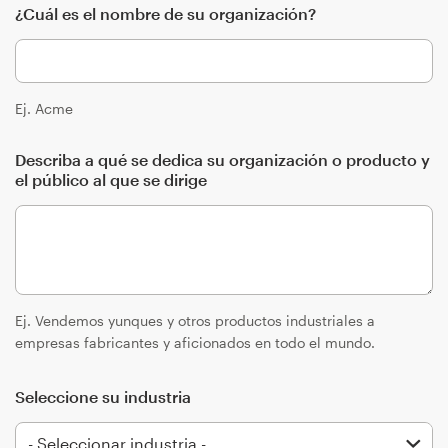
¿Cuál es el nombre de su organización?
Diseño de logotipo
Tarjeta de presentación
Ej. Acme
Diseño de páginas web
Describa a qué se dedica su organización o producto y
Guía de la marca
el público al que se dirige
Explorar todas las categorías
Soporte
Ej. Vendemos yunques y otros productos industriales a
empresas fabricantes y aficionados en todo el mundo.
+49 30 568 376 73
Seleccione su industria
Centro de ayuda