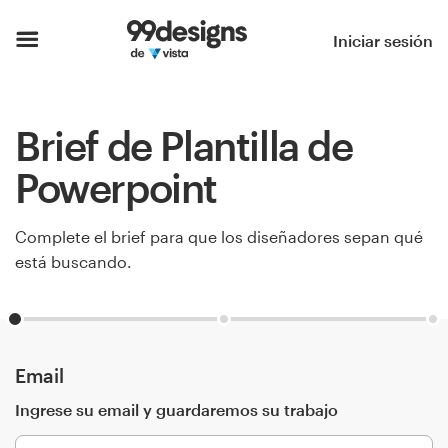
Inicio
Iniciar sesión
Explorar categorías
Brief de Plantilla de
Cómo es
Powerpoint
Encontrar un diseñador
Complete el brief para que los diseñadores sepan qué
Inspiración
está buscando.
99designs Pro
Email
Servicios
de
Ingrese su email y guardaremos su trabajo
diseño