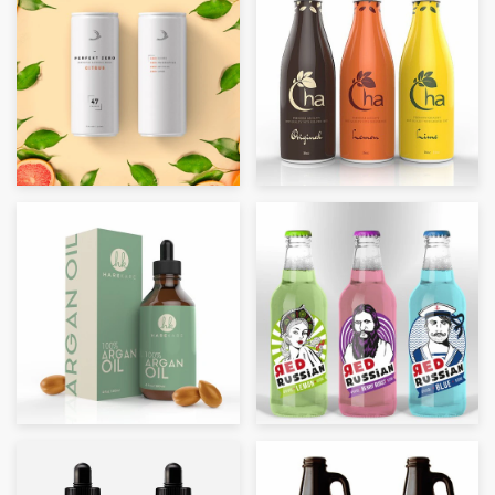
Diseño de logotipo
Tarjeta de presentación
Diseño de páginas web
Guía de la marca
Explorar todas las categorías
Soporte
+49 30 568 376 73
Centro de ayuda