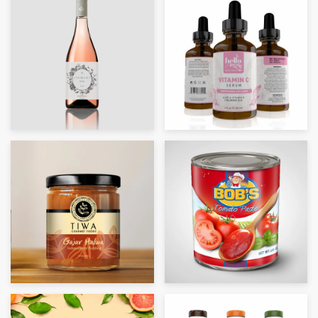
Concursos de diseño
Proyectos 1-1
Encontrar un diseñador
Descubra la inspiración
99designs Studio
99designs Pro
Obtenga
un
diseño