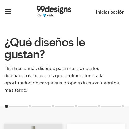
Inicio
Iniciar sesión
Explorar categorías
¿Qué diseños le
Cómo es
gustan?
Encontrar un diseñador
Elija tres o más diseños para mostrarle a los
Inspiración
diseñadores los estilos que prefiere. Tendrá la
oportunidad de cargar sus propios diseños favoritos
99designs Pro
más tarde.
Servicios
de
diseño