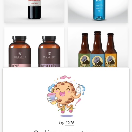
by
C!N