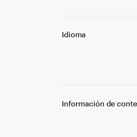
Concursos de diseño
Proyectos 1-1
Idioma
Encontrar un diseñador
Descubra la inspiración
99designs Studio
99designs Pro
Información de cont
Obtenga
un
diseño