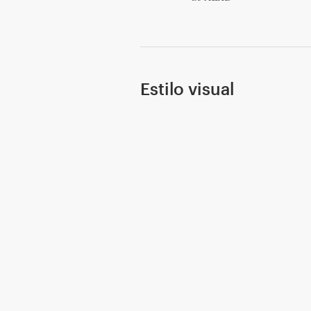
Recursos
Precios
Estilo visual
Hágase diseñador
Blog