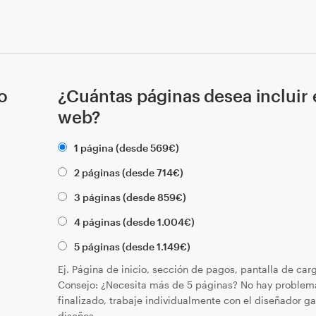
o
¿Cuántas páginas desea incluir e
web?
1 página (desde
569
€
)
2 páginas (desde
714
€
)
3 páginas (desde
859
€
)
4 páginas (desde
1.004
€
)
5 páginas (desde
1.149
€
)
Ej. Página de inicio, sección de pagos, pantalla de ca
Consejo: ¿Necesita más de 5 páginas? No hay problem
finalizado, trabaje individualmente con el diseñador ga
diseños.