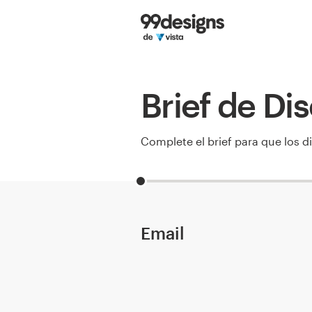
Inicio
Explorar categorías
Brief de Di
Cómo es
Encontrar un diseñador
Complete el brief para que los 
Inspiración
99designs Pro
Email
Servicios
de
diseño