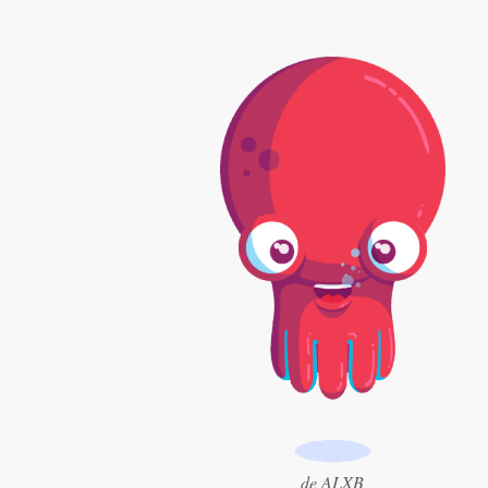
Diseño de logotipo
Tarjeta de presentación
Diseño de páginas web
Guía de la marca
Explorar todas las categorías
Soporte
+49 30 568 376 73
Centro de ayuda
de ALXB