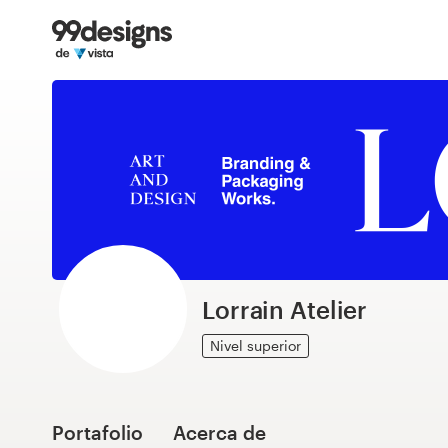
Inicio
Explorar categorías
Cómo es
Encontrar un diseñador
Inspiración
99designs Pro
Lorrain Atelier
Nivel superior
Servicios
de
diseño
Portafolio
Acerca de