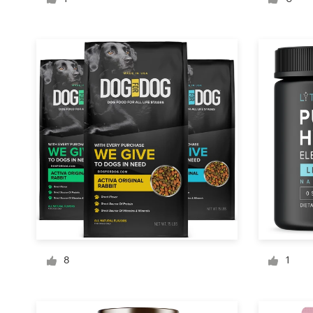
Diseño de logotipo
Tarjeta de presentación
Diseño de páginas web
Guía de la marca
Explorar todas las categorías
Soporte
+49 30 568 376 73
8
1
Centro de ayuda