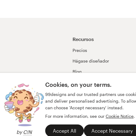
Recursos
Precios
Hágase diseñador
Blog
99awards
Cookies, on your terms.
99designs and our trusted partners use cook
and deliver personalised advertising. To allow 
can choose 'Accept necessary' instead.
For more information, see our
Cookie Notice
.
Accept All
Accept Necessary
by
C!N