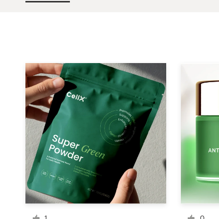
Concursos de diseño
Proyectos 1-1
Encontrar un diseñador
Descubra la inspiración
99designs Studio
99designs Pro
Obtenga
un
diseño
1
0