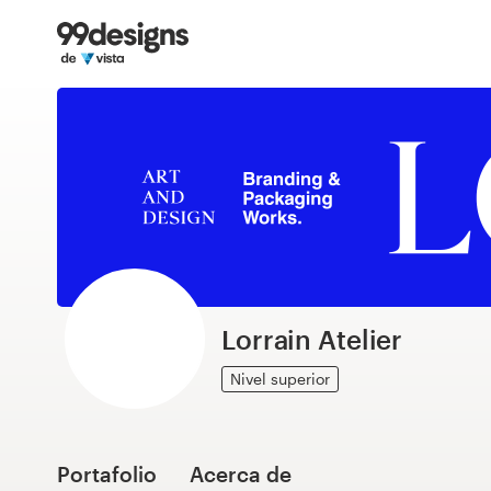
Inicio
Explorar categorías
Cómo es
Encontrar un diseñador
Inspiración
99designs Pro
Lorrain Atelier
Nivel superior
Servicios
de
diseño
Portafolio
Acerca de