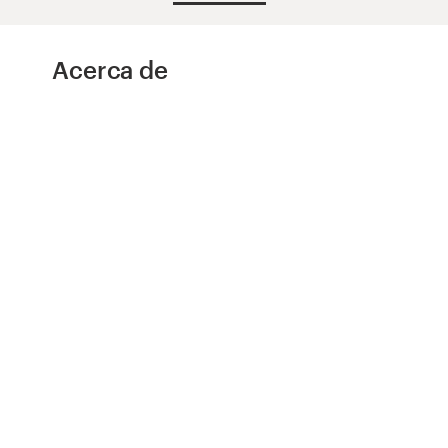
Concursos de diseño
Acerca de
Proyectos 1-1
Encontrar un diseñador
Descubra la inspiración
99designs Studio
99designs Pro
Obtenga
un
diseño