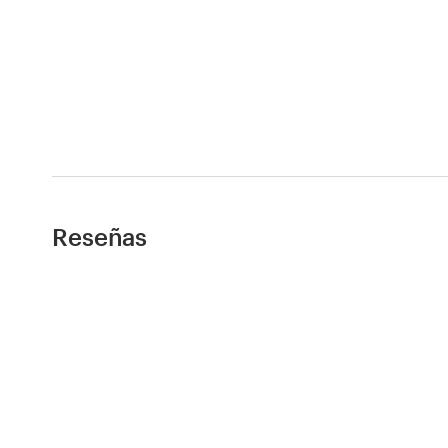
Recursos
Precios
Hágase diseñador
Blog
Reseñas