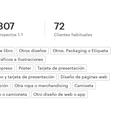
307
72
royectos 1-1
Clientes habituales
e libro
Otros diseños
Otros, Packaging o Etiqueta
ráficos e Ilustraciones
impreso
Póster
Tarjeta de presentación
po y tarjeta de presentación
Diseño de páginas web
ación
Otra ropa o merchandising
Camiseta
n o camioneta
Otro diseño de web o app