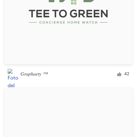
Graphaety ™
42