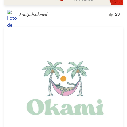
Aaniyah.ahmed
29