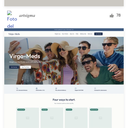
artsigma
78