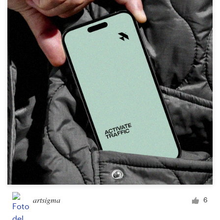
Recursos
Precios
Hágase diseñador
Blog
artsigma
6