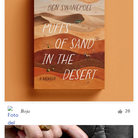
Diseño de logotipo
Tarjeta de presentación
Diseño de páginas web
Guía de la marca
Explorar todas las categorías
Soporte
Boja
26
+49 30 568 376 73
Centro de ayuda