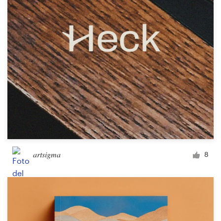
Concursos de diseño
Proyectos 1-1
Encontrar un diseñador
Descubra la inspiración
99designs Studio
99designs Pro
artsigma
8
Obtenga
un
diseño