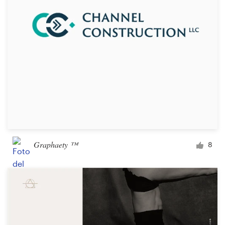
Graphaety ™
8