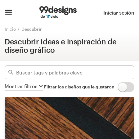
Descubrir ideas e inspiración de
diseño gráfico
Inicio
Iniciar sesión
Ocultar filtros
Explorar categorías
Inicio
Descubrir
443066
diseños encontrados para:
Descubrir ideas e inspiración de
Cómo es
todos los diseños
diseño gráfico
Encontrar un diseñador
Categorías
Inspiración
Industrias
Mostrar filtros
Filtrar los diseños que le gustaron
99designs Pro
Avanzado
Servicios
de
diseño