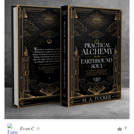
Evan.C ☆
7