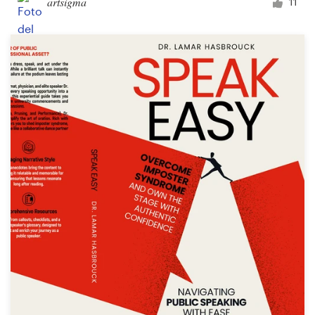
artsigma
11