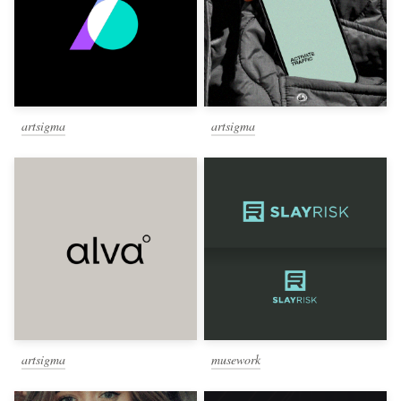
artsigma
artsigma
artsigma
musework