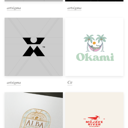
artsigma
artsigma
artsigma
Cit