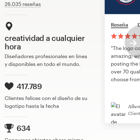
26.035 reseñas
Reseña
D
creatividad a cualquier
hora
"The logo c
amazing; wi
Diseñadores profesionales en línea
posting the 
y disponibles en todo el mundo.
over 70 qual
choose from
417.789
Clientes felices con el diseño de su
logotipo hasta la fecha
Alber
Clien
634
Concursos abiertos ahora mismo