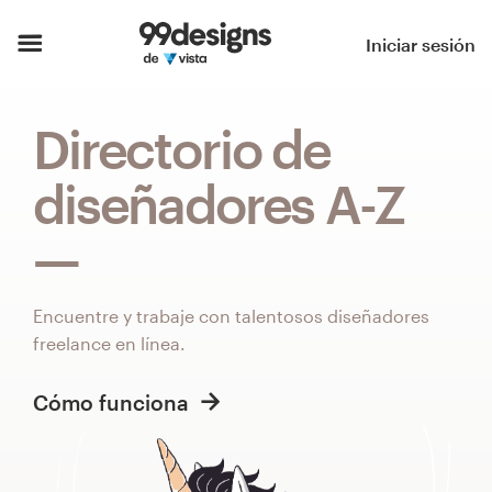
Inicio
Iniciar sesión
Explorar categorías
Directorio de
Cómo es
diseñadores A-Z
Encontrar un diseñador
Inspiración
Encuentre y trabaje con talentosos diseñadores
99designs Pro
freelance en línea.
Cómo funciona
Servicios
de
diseño