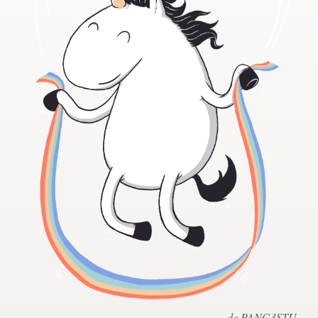
Concursos de diseño
Proyectos 1-1
Encontrar un diseñador
Descubra la inspiración
99designs Studio
99designs Pro
Obtenga
un
diseño
de PANG3STU