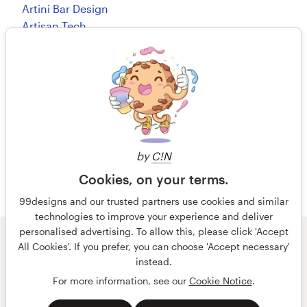
Artini Bar Design
Artisan Tech
Artisan-Studio
Artism Design
Artismart™
artiss03
Artist@Joy Dey
Artista_Designs
by
C!N
Cookies, on your terms.
99designs and our trusted partners use cookies and similar
technologies to improve your experience and deliver
personalised advertising. To allow this, please click 'Accept
© 99designs
de Vista
All Cookies'. If you prefer, you can choose 'Accept necessary'
Términos y condiciones
Privacidad
Impresión
instead.
For more information, see our
Cookie Notice
.
español
English