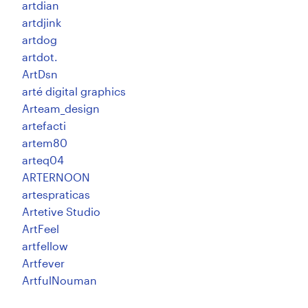
artdian
artdjink
artdog
Recursos
artdot.
ArtDsn
Precios
arté digital graphics
Arteam_design
Hágase diseñador
artefacti
artem80
Blog
arteq04
ARTERNOON
artespraticas
Artetive Studio
ArtFeel
artfellow
Artfever
ArtfulNouman