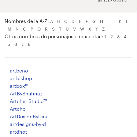
Diseño de logotipo
Nombres de la A-Z:
A
B
C
D
E
F
G
H
I
J
K
L
Tarjeta de presentación
M
N
O
P
Q
R
S
T
U
V
W
X
Y
Z
Otros nombres de personajes o mascotas:
1
2
3
4
Diseño de páginas web
5
6
7
8
Guía de la marca
Explorar todas las categorías
artbeno
artbishop
artbox™
ArtByShahnaz
Soporte
Artcher Studio™
Artcho
+49 30 568 376 73
ArtDesignByDina
artdesigns-by-d
Centro de ayuda
artdhot