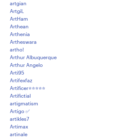
artgian
ArtgiL
ArtHam
Arthean
Arthenia
Artheswara
artho!
Arthur Albuquerque
Arthur Angelo
Arti95
Artifexfaz
Artificer⭐️⭐️⭐️⭐️⭐️
Artifictial
artigmatism
Artigo ✅
artikles7
Artimax
artinale