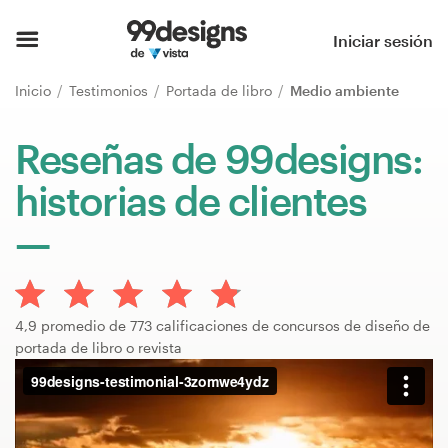
Inicio
Iniciar sesión
Explorar categorías
Inicio
Testimonios
Portada de libro
Medio ambiente
Cómo es
Reseñas de 99designs:
historias de clientes
Encontrar un diseñador
Inspiración
99designs Pro
4,9 promedio de 773 calificaciones de concursos de diseño de
portada de libro o revista
Servicios
de
diseño