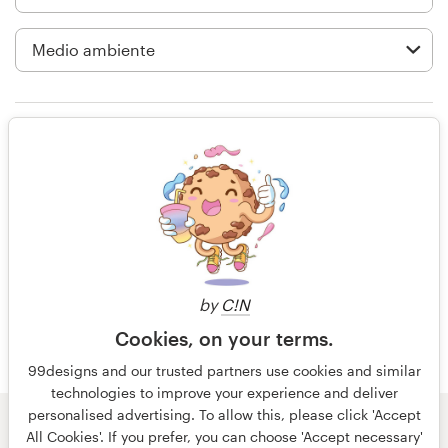
Diseño de logotipo
Tarjeta de presentación
Diseño de páginas web
Solo calificación
Guía de la marca
hace 14 años
Explorar todas las categorías
Johnenglander1
by
C!N
Soporte
Cookies, on your terms.
+49 30 568 376 73
99designs and our trusted partners use cookies and similar
technologies to improve your experience and deliver
personalised advertising. To allow this, please click 'Accept
Centro de ayuda
© 99designs
de Vista
All Cookies'. If you prefer, you can choose 'Accept necessary'