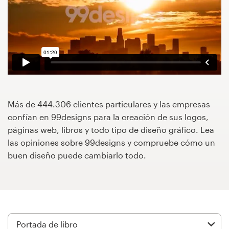
Concursos de diseño
Proyectos 1-1
Encontrar un diseñador
Descubra la inspiración
Más de 444.306 clientes particulares y las empresas
confían en 99designs para la creación de sus logos,
99designs Studio
páginas web, libros y todo tipo de diseño gráfico. Lea
las opiniones sobre 99designs y compruebe cómo un
99designs Pro
buen diseño puede cambiarlo todo.
Obtenga
un
diseño