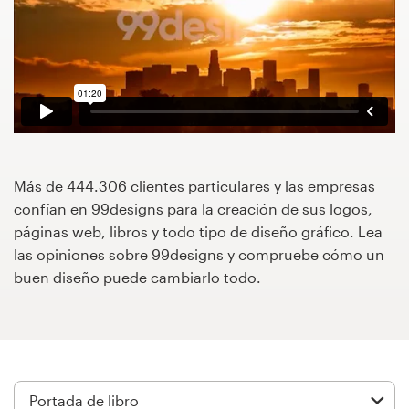
Concursos de diseño
Proyectos 1-1
Encontrar un diseñador
Descubra la inspiración
Más de 444.306 clientes particulares y las empresas
confían en 99designs para la creación de sus logos,
99designs Studio
páginas web, libros y todo tipo de diseño gráfico. Lea
las opiniones sobre 99designs y compruebe cómo un
99designs Pro
buen diseño puede cambiarlo todo.
Obtenga
un
diseño