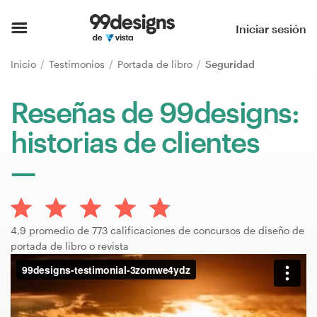
Inicio
Iniciar sesión
Explorar categorías
Inicio
Testimonios
Portada de libro
Seguridad
Cómo es
Reseñas de 99designs:
historias de clientes
Encontrar un diseñador
Inspiración
99designs Pro
4,9 promedio de 773 calificaciones de concursos de diseño de
portada de libro o revista
Servicios
de
diseño