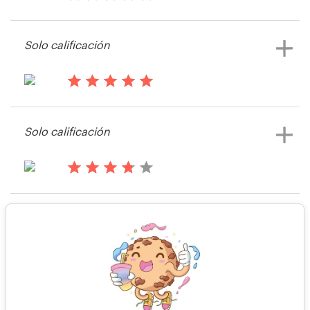
hace 14 años
AJackson34
Solo calificación
Recursos
Ver su concurso de portada de libro
o revista
Precios
hace 14 años
Brad7170
Hágase diseñador
Solo calificación
Ver su concurso de portada de libro
Blog
o revista
hace 14 años
Shawn Tieskotter
Solo calificación
hace 14 años
Jwires