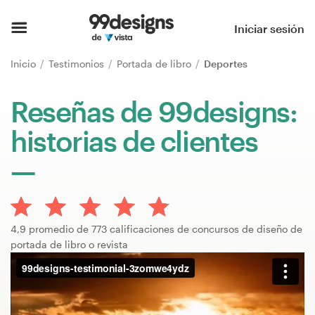
Inicio
Iniciar sesión
Explorar categorías
Inicio
Testimonios
Portada de libro
Deportes
Cómo es
Reseñas de 99designs:
historias de clientes
Encontrar un diseñador
Inspiración
99designs Pro
4,9 promedio de 773 calificaciones de concursos de diseño de
portada de libro o revista
Servicios
de
diseño