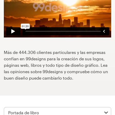
Concursos de diseño
Proyectos 1-1
Encontrar un diseñador
Descubra la inspiración
Más de 444.306 clientes particulares y las empresas
confían en 99designs para la creación de sus logos,
99designs Studio
páginas web, libros y todo tipo de diseño gráfico. Lea
las opiniones sobre 99designs y compruebe cómo un
99designs Pro
buen diseño puede cambiarlo todo.
Obtenga
un
diseño