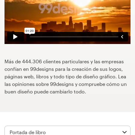
Concursos de diseño
Proyectos 1-1
Encontrar un diseñador
Descubra la inspiración
Más de 444.306 clientes particulares y las empresas
confían en 99designs para la creación de sus logos,
99designs Studio
páginas web, libros y todo tipo de diseño gráfico. Lea
las opiniones sobre 99designs y compruebe cómo un
99designs Pro
buen diseño puede cambiarlo todo.
Obtenga
un
diseño