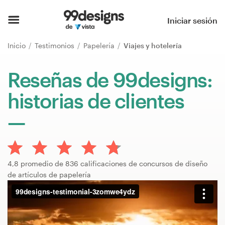
Inicio
Iniciar sesión
Explorar categorías
Inicio
Testimonios
Papelería
Viajes y hotelería
Cómo es
Reseñas de 99designs:
historias de clientes
Encontrar un diseñador
Inspiración
99designs Pro
4,8 promedio de 836 calificaciones de concursos de diseño
de artículos de papelería
Servicios
de
diseño