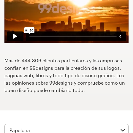
Concursos de diseño
Proyectos 1-1
Encontrar un diseñador
Descubra la inspiración
Más de 444.306 clientes particulares y las empresas
confían en 99designs para la creación de sus logos,
99designs Studio
páginas web, libros y todo tipo de diseño gráfico. Lea
las opiniones sobre 99designs y compruebe cómo un
99designs Pro
buen diseño puede cambiarlo todo.
Obtenga
un
diseño