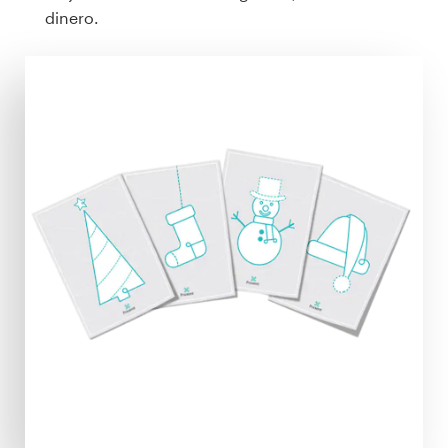
dinero.
Concursos de diseño
Proyectos 1-1
Encontrar un diseñador
Descubra la inspiración
99designs Studio
99designs Pro
Obtenga
un
diseño