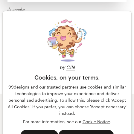
Diseño de logotipo
de annnko
Tarjeta de presentación
Empieza ahora
Diseño de páginas web
Mira cómo funciona
Guía de la marca
Devolución del dinero 100%
garantizada
Explorar todas las categorías
by
C!N
Cookies, on your terms.
99designs and our trusted partners use cookies and similar
technologies to improve your experience and deliver
Soporte
personalised advertising. To allow this, please click 'Accept
© 99designs
de Vista
All Cookies'. If you prefer, you can choose 'Accept necessary'
+49 30 568 376 73
Términos y condiciones
Privacidad
Impresión
instead.
For more information, see our
Cookie Notice
.
español
English
Centro de ayuda