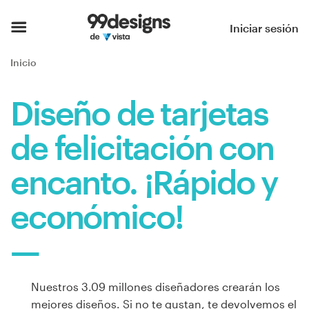
Inicio
Iniciar sesión
Explorar categorías
Inicio
Cómo es
Diseño de tarjetas
Encontrar un diseñador
de felicitación con
Inspiración
encanto. ¡Rápido y
99designs Pro
económico!
Servicios
de
Nuestros 3.09 millones diseñadores crearán los
diseño
mejores diseños. Si no te gustan, te devolvemos el