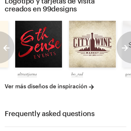
Logotipo y tarjetas de visita
creados en 99designs
ultrastjarna
bo_rad
goo
Ver más diseños de inspiración
Frequently asked questions