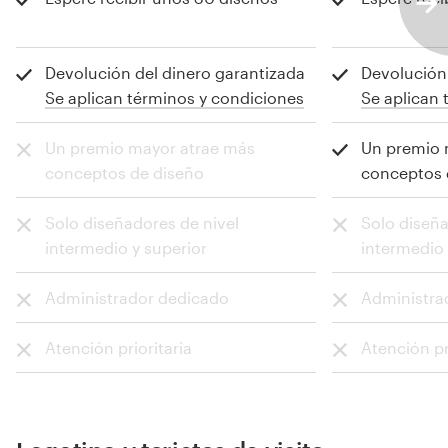
Se aplican términos y condiciones
Se aplican 
Un premio mayor atrae más
Un premio 
conceptos de diseño
conceptos 
Solo diseñadores de nivel
Solo diseña
intermedio y superior
intermedio 
Administrador dedicado
Administra
Atención prioritaria
Atención pr