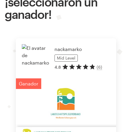
¡seleccionaron un
ganador!
nackamarko
Mid
Level
4.8
(
6
)
Ganador