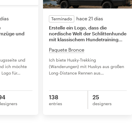
días
hace 21 días
Terminado
e
Erstelle ein Logo, dass die
 Umzüge und
nordische Welt der Schlittenhunde
mit klassischem Hundetraining
…
Paquete Bronce
zugsseite und
Ich biete Husky-Trekking
nd ich möchte
(Wanderungen) mit Huskys aus großen
 Logo für
…
Long-Distance Rennen aus
…
94
138
25
designers
entries
designers