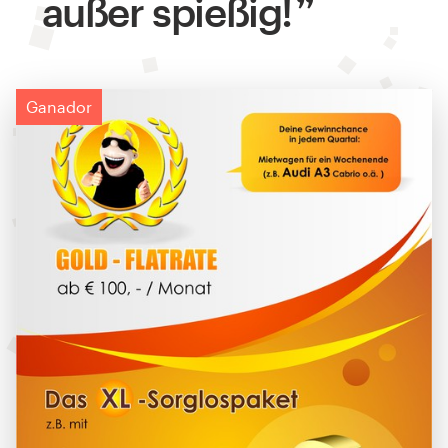
außer spießig!
Ganador