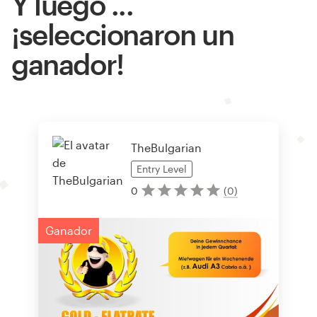
Y luego ...
¡seleccionaron un
ganador!
TheBulgarian
Entry
Level
0
(
0
)
Ganador