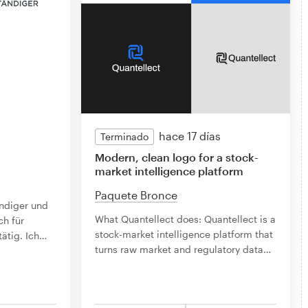
s
hace 17 días
Terminado
Modern, clean logo for a stock-
market intelligence platform
Paquete Bronce
ndiger und
What Quantellect does: Quantellect is a
ch für
stock-market intelligence platform that
ätig. Ich
…
turns raw market and regulatory data
…