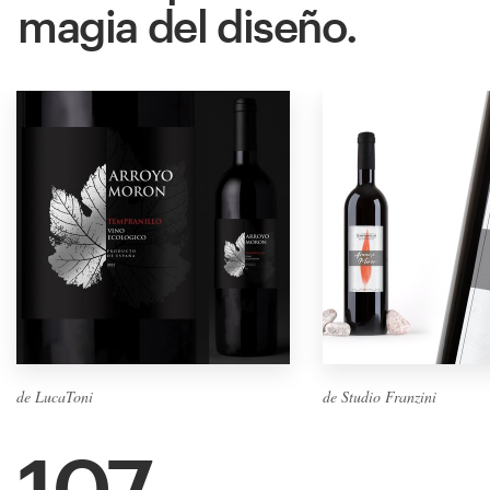
magia del diseño.
de LucaToni
de Studio Franzini
107