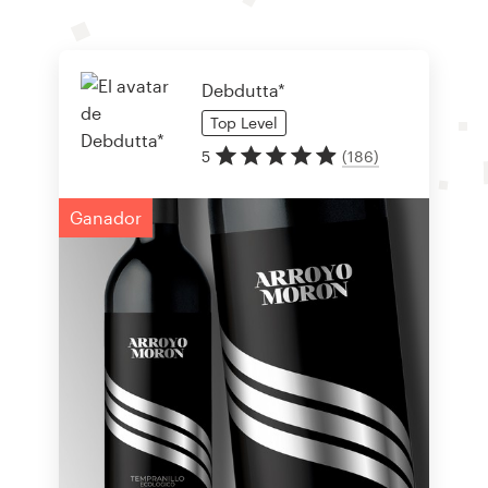
Debdutta*
Top
Level
5
(
186
)
Ganador