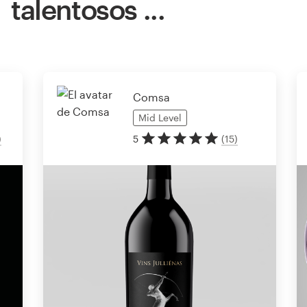
talentosos ...
Comsa
Mid
Level
)
5
(
15
)