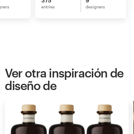
375
9
gners
entries
designers
Ver otra inspiración de
diseño de