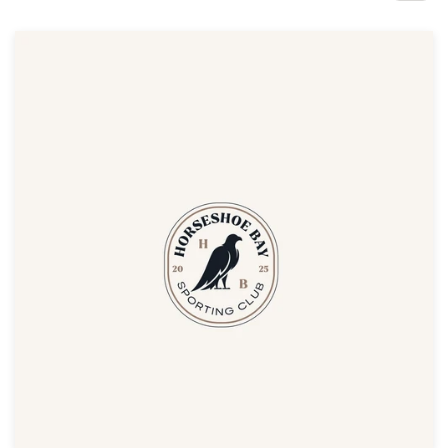
Concursos de diseño
Proyectos 1-1
Encontrar un diseñador
Descubra la inspiración
99designs Studio
99designs Pro
Obtenga
un
diseño