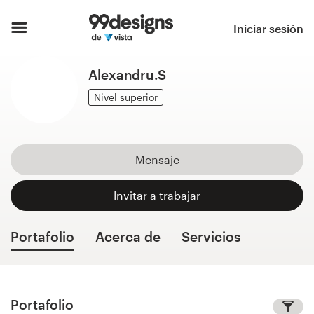
Inicio
Iniciar sesión
Explorar categorías
Alexandru.S
Cómo es
Nivel superior
Encontrar un diseñador
Mensaje
Inspiración
Invitar a trabajar
99designs Pro
Portafolio
Acerca de
Servicios
Servicios
de
diseño
Portafolio