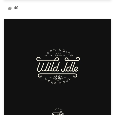
Diseño de logotipo
49
Tarjeta de presentación
Diseño de páginas web
Guía de la marca
Explorar todas las categorías
Soporte
+49 30 568 376 73
Centro de ayuda