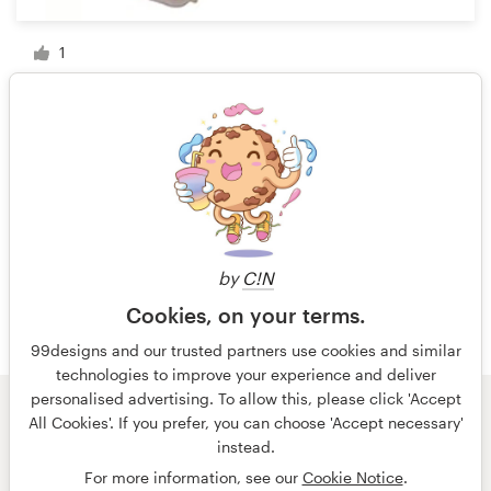
1
1 de 3
by
C!N
Cookies, on your terms.
99designs and our trusted partners use cookies and similar
technologies to improve your experience and deliver
personalised advertising. To allow this, please click 'Accept
All Cookies'. If you prefer, you can choose 'Accept necessary'
© 99designs
de Vista
instead.
Términos y condiciones
Privacidad
Impresión
For more information, see our
Cookie Notice
.
español
English