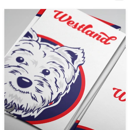
Concursos de diseño
Proyectos 1-1
Encontrar un diseñador
Descubra la inspiración
99designs Studio
99designs Pro
Obtenga
un
diseño