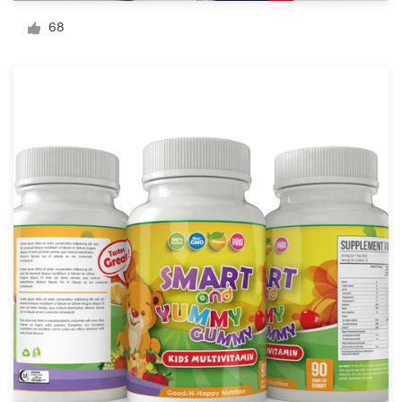
Diseño de logotipo
68
Tarjeta de presentación
Diseño de páginas web
Guía de la marca
Explorar todas las categorías
Soporte
+49 30 568 376 73
Centro de ayuda