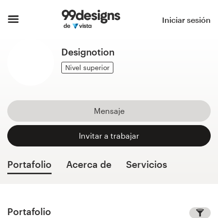
Inicio
Iniciar sesión
Explorar categorías
Designotion
Cómo es
Nivel superior
Encontrar un diseñador
Mensaje
Inspiración
Invitar a trabajar
99designs Pro
Portafolio
Acerca de
Servicios
Servicios
de
diseño
Portafolio