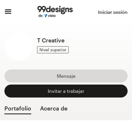
Inicio
Iniciar sesión
Explorar categorías
T Creative
Cómo es
Nivel superior
Encontrar un diseñador
Inspiración
Mensaje
99designs Pro
Invitar a trabajar
Portafolio
Acerca de
Servicios
de
diseño