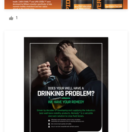
Diseño de logotipo
1
Tarjeta de presentación
Diseño de páginas web
Guía de la marca
Explorar todas las categorías
Soporte
+49 30 568 376 73
Centro de ayuda