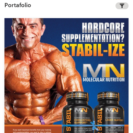
Portafolio
Concursos de diseño
Proyectos 1-1
Encontrar un diseñador
Descubra la inspiración
99designs Studio
99designs Pro
Obtenga
un
diseño