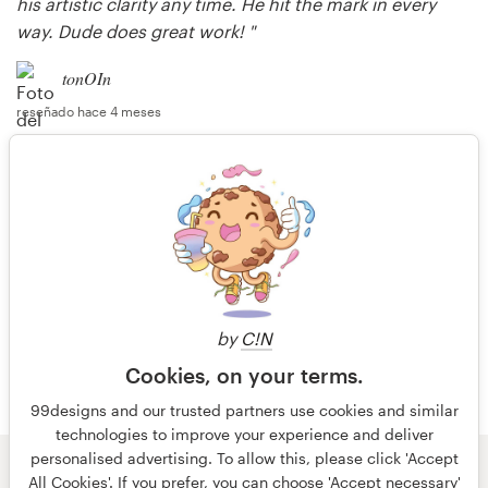
his artistic clarity any time. He hit the mark in every
way. Dude does great work! "
tonOIn
reseñado hace 4 meses
"Thank you, Tony! It's a pleasure working with you!"
Madalin✏️
respondido hace 4 meses
Más reseñas
by
C!N
Cookies, on your terms.
99designs and our trusted partners use cookies and similar
technologies to improve your experience and deliver
personalised advertising. To allow this, please click 'Accept
All Cookies'. If you prefer, you can choose 'Accept necessary'
© 99designs
de Vista