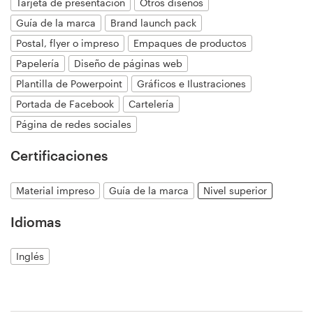
Tarjeta de presentación
Otros diseños
Guía de la marca
Brand launch pack
Postal, flyer o impreso
Empaques de productos
Recursos
Papelería
Diseño de páginas web
Precios
Plantilla de Powerpoint
Gráficos e Ilustraciones
Portada de Facebook
Cartelería
Hágase diseñador
Página de redes sociales
Blog
Certificaciones
Material impreso
Guía de la marca
Nivel superior
Idiomas
Inglés