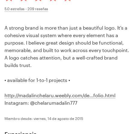
Concursos de diseño
5.0
estrellas -
209
reseñas
Proyectos 1-1
A strong brand is more than just a beautiful logo. It's a
cohesive visual system where every element has a
Encontrar un diseñador
purpose. I believe great design should be functional,
memorable, and built to work across every touchpoint.
Descubra la inspiración
A logo catches attention, but a well-crafted brand
builds trust.
99designs Studio
• available for 1-to-1 projects •
99designs Pro
http://madalinchelaru.weebly.com/de…folio.html
Instagram: @chelarumadalin777
Obtenga
un
Miembro desde: viernes, 14 de agosto de 2015
diseño