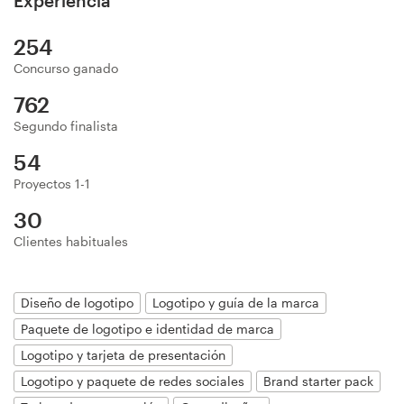
Experiencia
Diseño de logotipo
254
Tarjeta de presentación
Concurso ganado
762
Diseño de páginas web
Segundo finalista
Guía de la marca
54
Proyectos 1-1
Explorar todas las categorías
30
Clientes habituales
Soporte
Diseño de logotipo
Logotipo y guía de la marca
Paquete de logotipo e identidad de marca
+49 30 568 376 73
Logotipo y tarjeta de presentación
Centro de ayuda
Logotipo y paquete de redes sociales
Brand starter pack