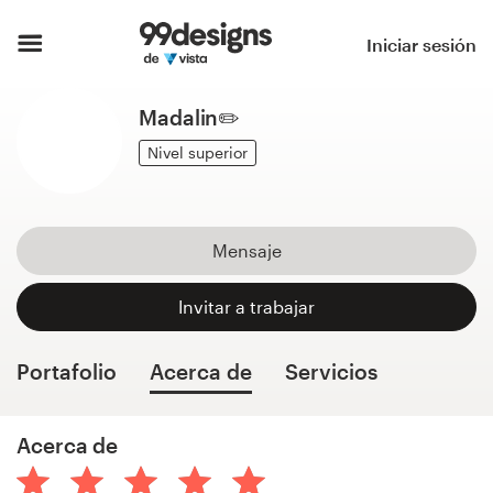
Inicio
Iniciar sesión
Explorar categorías
Madalin✏️
Cómo es
Nivel superior
Encontrar un diseñador
Mensaje
Inspiración
Invitar a trabajar
99designs Pro
Portafolio
Acerca de
Servicios
Servicios
Acerca de
de
diseño