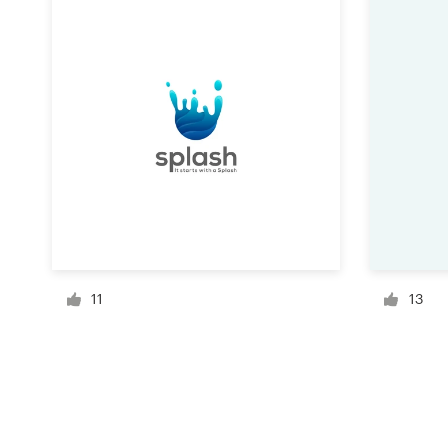
Recursos
Precios
Hágase diseñador
Blog
11
13