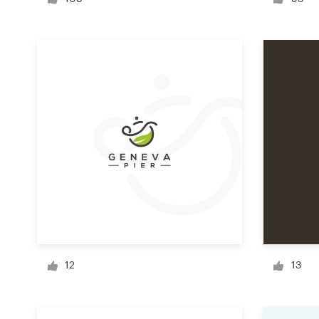
Diseño de logotipo
Tarjeta de presentación
Diseño de páginas web
Guía de la marca
Explorar todas las categorías
Soporte
+49 30 568 376 73
12
13
Centro de ayuda