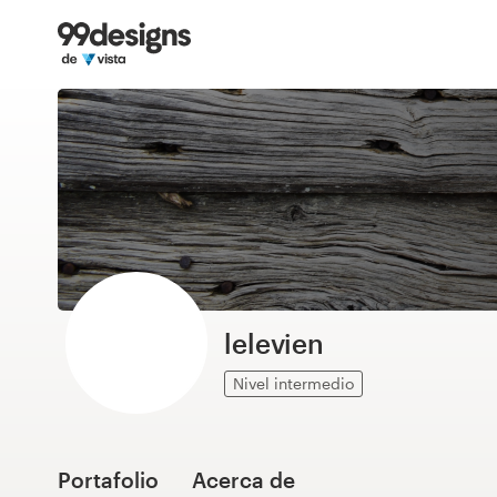
Inicio
Explorar categorías
Cómo es
Encontrar un diseñador
Inspiración
99designs Pro
lelevien
Nivel intermedio
Servicios
de
diseño
Portafolio
Acerca de