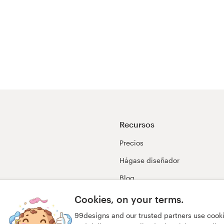
Recursos
Precios
Hágase diseñador
Blog
99awards
Cookies, on your terms.
99designs and our trusted partners use cook