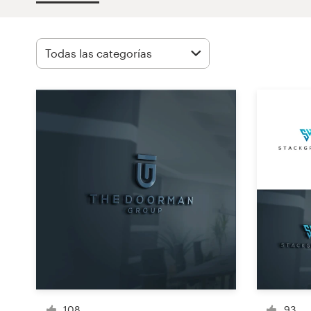
Concursos de diseño
Proyectos 1-1
Encontrar un diseñador
Descubra la inspiración
99designs Studio
99designs Pro
Obtenga
un
diseño
108
93