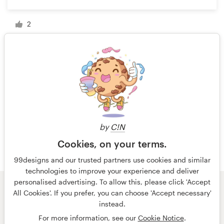
2
1 de 4
by
C!N
Cookies, on your terms.
99designs and our trusted partners use cookies and similar
technologies to improve your experience and deliver
personalised advertising. To allow this, please click 'Accept
All Cookies'. If you prefer, you can choose 'Accept necessary'
© 99designs
de Vista
instead.
Términos y condiciones
Privacidad
Impresión
For more information, see our
Cookie Notice
.
español
English