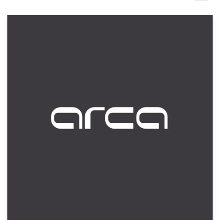
Concursos de diseño
Proyectos 1-1
Encontrar un diseñador
Descubra la inspiración
99designs Studio
99designs Pro
Obtenga
un
diseño