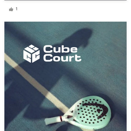
Diseño de logotipo
1
Tarjeta de presentación
Diseño de páginas web
Guía de la marca
Explorar todas las categorías
Soporte
+49 30 568 376 73
Centro de ayuda