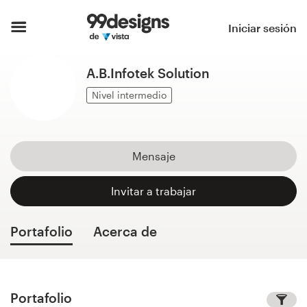
Inicio
Iniciar sesión
Explorar categorías
A.B.Infotek Solution
Cómo es
Nivel intermedio
Encontrar un diseñador
Mensaje
Inspiración
Invitar a trabajar
99designs Pro
Portafolio
Acerca de
Servicios
de
diseño
Portafolio