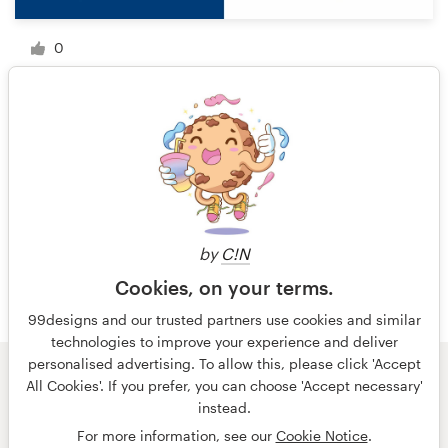
0
1 de 2
by
C!N
Cookies, on your terms.
99designs and our trusted partners use cookies and similar
technologies to improve your experience and deliver
personalised advertising. To allow this, please click 'Accept
All Cookies'. If you prefer, you can choose 'Accept necessary'
© 99designs
de Vista
instead.
Términos y condiciones
Privacidad
Impresión
For more information, see our
Cookie Notice
.
español
English