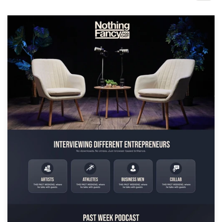
Concursos de diseño
Proyectos 1-1
Encontrar un diseñador
Descubra la inspiración
99designs Studio
99designs Pro
Obtenga
un
diseño