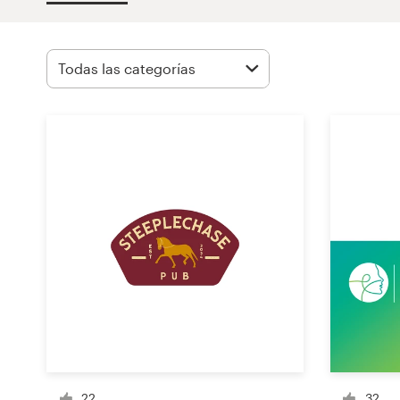
Concursos de diseño
Proyectos 1-1
Encontrar un diseñador
Descubra la inspiración
99designs Studio
99designs Pro
Obtenga
un
diseño
22
32