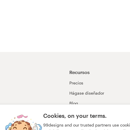
Recursos
Precios
Hágase diseñador
Blog
99awards
Cookies, on your terms.
99designs and our trusted partners use cook