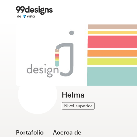
Inicio
Explorar categorías
Cómo es
Encontrar un diseñador
Inspiración
99designs Pro
Helma
Nivel superior
Servicios
de
diseño
Portafolio
Acerca de