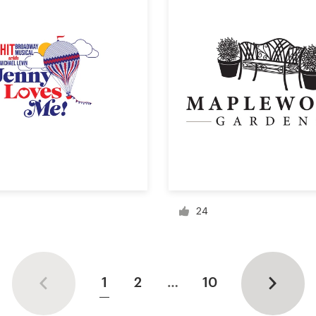
24
1
2
…
10