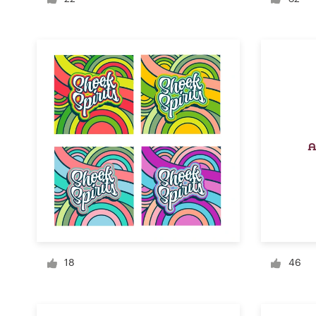
Diseño de logotipo
Tarjeta de presentación
Diseño de páginas web
Guía de la marca
Explorar todas las categorías
Soporte
+49 30 568 376 73
18
46
Centro de ayuda