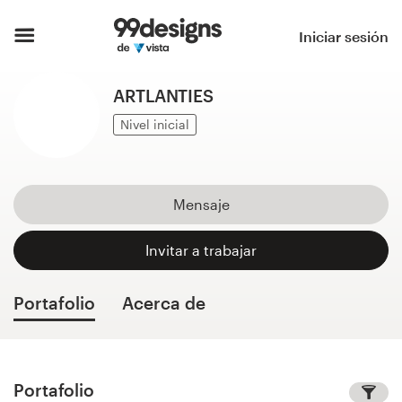
Inicio
Iniciar sesión
Explorar categorías
ARTLANTIES
Cómo es
Nivel inicial
Encontrar un diseñador
Mensaje
Inspiración
Invitar a trabajar
99designs Pro
Portafolio
Acerca de
Servicios
de
diseño
Portafolio