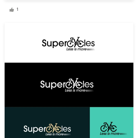
Diseño de logotipo
1
Tarjeta de presentación
Diseño de páginas web
Guía de la marca
Explorar todas las categorías
Soporte
+49 30 568 376 73
Centro de ayuda