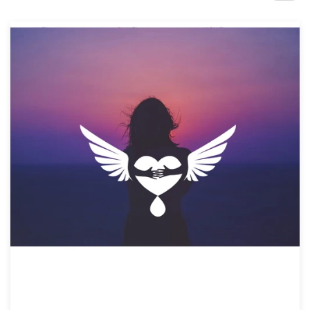
Concursos de diseño
Proyectos 1-1
Encontrar un diseñador
Descubra la inspiración
99designs Studio
99designs Pro
Obtenga
un
diseño