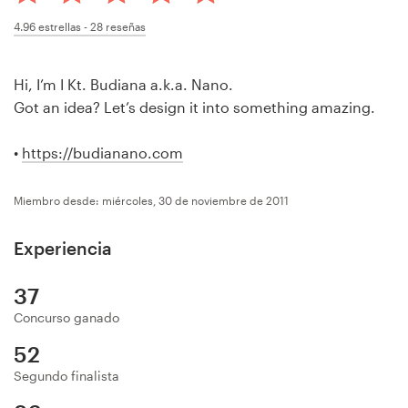
Concursos de diseño
4.96
estrellas -
28
reseñas
Proyectos 1-1
Hi, I’m I Kt. Budiana a.k.a. Nano.
Got an idea? Let’s design it into something amazing.
Encontrar un diseñador
•
https://budianano.com
Descubra la inspiración
Miembro desde: miércoles, 30 de noviembre de 2011
99designs Studio
Experiencia
99designs Pro
37
Concurso ganado
Obtenga
52
un
Segundo finalista
diseño