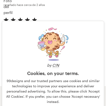
reseñado hace cerca de 2 años
"Fast and easy to work with"
Cliente anónimo
reseñado hace cerca de 2 años
Más reseñas
by
C!N
Cookies, on your terms.
99designs and our trusted partners use cookies and similar
technologies to improve your experience and deliver
personalised advertising. To allow this, please click 'Accept
© 99designs
de Vista
All Cookies'. If you prefer, you can choose 'Accept necessary'
Términos y condiciones
Privacidad
Impresión
instead.