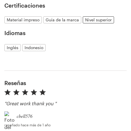
Certificaciones
Recursos
Material impreso
Guía de la marca
Nivel superior
Idiomas
Precios
Inglés
Indonesio
Hágase diseñador
Blog
Reseñas
"Great work thank you "
cbell576
reseñado hace más de 1 año