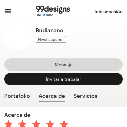
Inicio
Iniciar sesión
Explorar categorías
Budianano
Cómo es
Nivel superior
Encontrar un diseñador
Mensaje
Inspiración
Invitar a trabajar
99designs Pro
Portafolio
Acerca de
Servicios
Servicios
Acerca de
de
diseño