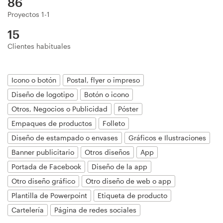
86
Diseño de logotipo
Proyectos 1-1
15
Tarjeta de presentación
Clientes habituales
Diseño de páginas web
Icono o botón
Postal, flyer o impreso
Guía de la marca
Diseño de logotipo
Botón o icono
Otros, Negocios o Publicidad
Póster
Explorar todas las categorías
Empaques de productos
Folleto
Diseño de estampado o envases
Gráficos e Ilustraciones
Banner publicitario
Otros diseños
App
Soporte
Portada de Facebook
Diseño de la app
Otro diseño gráfico
Otro diseño de web o app
+49 30 568 376 73
Plantilla de Powerpoint
Etiqueta de producto
Centro de ayuda
Cartelería
Página de redes sociales