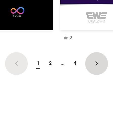
2
1
2
…
4