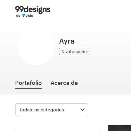
Inicio
Explorar categorías
Ayra
Cómo es
Nivel superior
Encontrar un diseñador
Inspiración
Portafolio
Acerca de
99designs Pro
Servicios
de
diseño