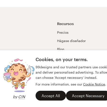
Recursos
Precios
Hágase diseñador
Blog
99awards
Cookies, on your terms.
99designs and our trusted partners use cook
and deliver personalised advertising. To allow 
can choose 'Accept necessary' instead.
For more information, see our
Cookie Notice
.
Accept All
Accept Necessary
by
C!N
acidad
Impresión
español
English