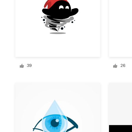
Diseño de logotipo
Tarjeta de presentación
Diseño de páginas web
Guía de la marca
39
26
Explorar todas las categorías
Soporte
+49 30 568 376 73
Centro de ayuda