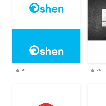
Concursos de diseño
Proyectos 1-1
Encontrar un diseñador
Descubra la inspiración
99designs Studio
99designs Pro
75
24
Obtenga
un
diseño