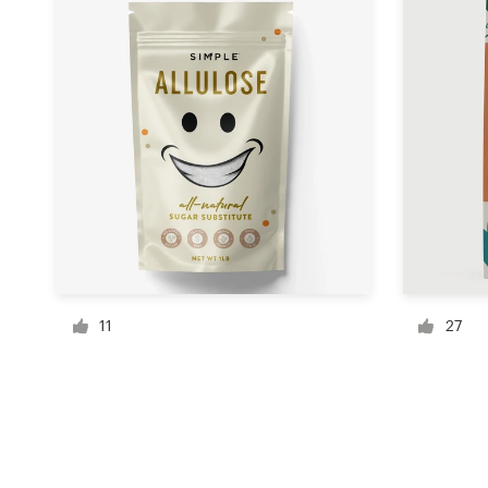
Recursos
Precios
Hágase diseñador
Blog
11
27