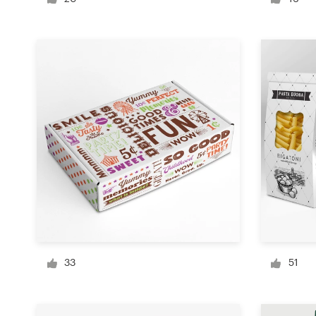
Diseño de logotipo
Tarjeta de presentación
Diseño de páginas web
Guía de la marca
Explorar todas las categorías
Soporte
+49 30 568 376 73
33
51
Centro de ayuda