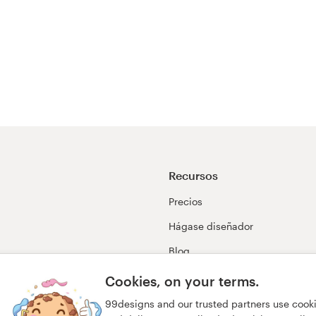
Recursos
Precios
Hágase diseñador
Blog
99awards
Cookies, on your terms.
99designs and our trusted partners use cook