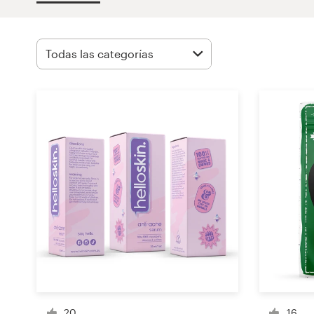
Concursos de diseño
Proyectos 1-1
Encontrar un diseñador
Descubra la inspiración
99designs Studio
99designs Pro
Obtenga
un
diseño
20
16