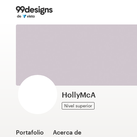
Inicio
Explorar categorías
Cómo es
Encontrar un diseñador
Inspiración
99designs Pro
HollyMcA
Nivel superior
Servicios
de
diseño
Portafolio
Acerca de