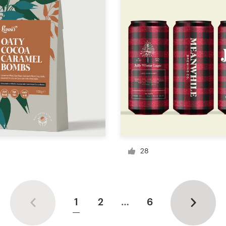
28
1
2
…
6