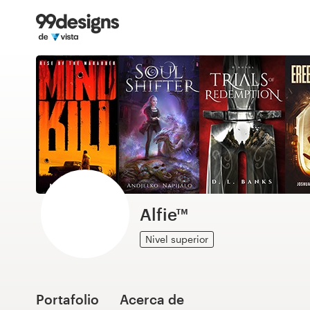
Inicio
Explorar categorías
Cómo es
Encontrar un diseñador
Inspiración
99designs Pro
Alfie™
Nivel superior
Servicios
de
diseño
Portafolio
Acerca de