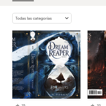
Concursos de diseño
Proyectos 1-1
Encontrar un diseñador
Descubra la inspiración
99designs Studio
99designs Pro
Obtenga
un
diseño
25
33