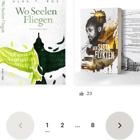
23
1
2
…
8