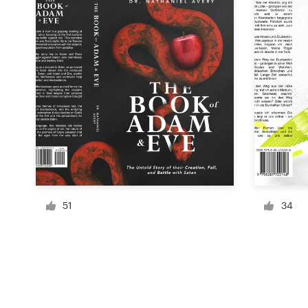
Recursos
Precios
Hágase diseñador
Blog
51
34