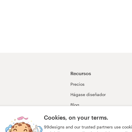
Recursos
Precios
Hágase diseñador
Blog
99awards
Cookies, on your terms.
99designs and our trusted partners use cook