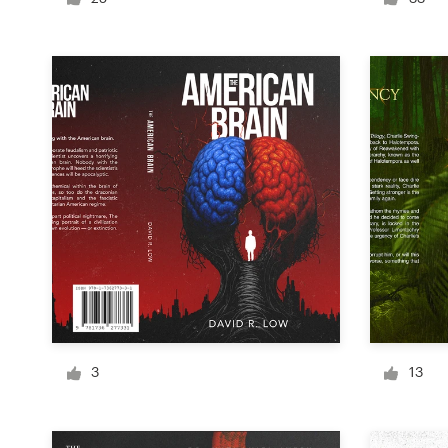
Diseño de logotipo
Tarjeta de presentación
Diseño de páginas web
Guía de la marca
Explorar todas las categorías
Soporte
+49 30 568 376 73
3
13
Centro de ayuda