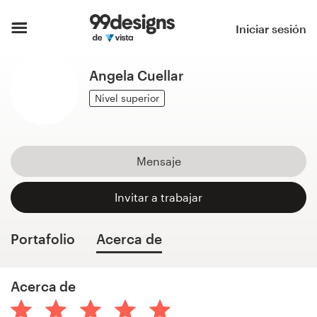
Inicio
Iniciar sesión
Explorar categorías
Angela Cuellar
Cómo es
Nivel superior
Encontrar un diseñador
Mensaje
Inspiración
Invitar a trabajar
99designs Pro
Portafolio
Acerca de
Servicios
Acerca de
de
diseño