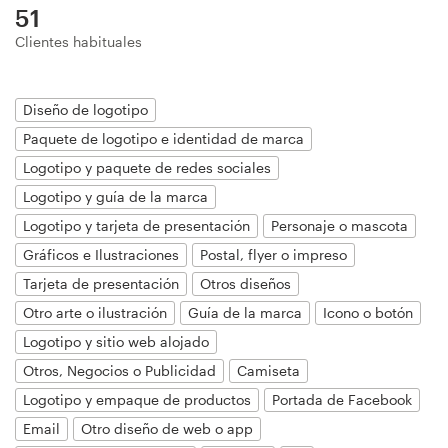
51
Diseño de logotipo
Clientes habituales
Tarjeta de presentación
Diseño de logotipo
Diseño de páginas web
Paquete de logotipo e identidad de marca
Logotipo y paquete de redes sociales
Guía de la marca
Logotipo y guía de la marca
Explorar todas las categorías
Logotipo y tarjeta de presentación
Personaje o mascota
Gráficos e Ilustraciones
Postal, flyer o impreso
Tarjeta de presentación
Otros diseños
Otro arte o ilustración
Guía de la marca
Icono o botón
Soporte
Logotipo y sitio web alojado
+49 30 568 376 73
Otros, Negocios o Publicidad
Camiseta
Logotipo y empaque de productos
Portada de Facebook
Centro de ayuda
Email
Otro diseño de web o app