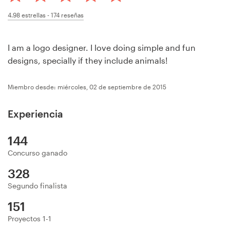
Concursos de diseño
4.98
estrellas -
174
reseñas
Proyectos 1-1
I am a logo designer. I love doing simple and fun
designs, specially if they include animals!
Encontrar un diseñador
Miembro desde: miércoles, 02 de septiembre de 2015
Descubra la inspiración
Experiencia
99designs Studio
144
99designs Pro
Concurso ganado
328
Segundo finalista
Obtenga
151
un
diseño
Proyectos 1-1