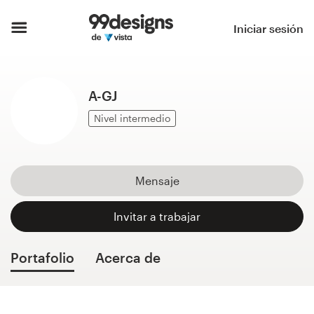
Inicio
Iniciar sesión
Explorar categorías
A-GJ
Cómo es
Nivel intermedio
Encontrar un diseñador
Inspiración
Mensaje
99designs Pro
Invitar a trabajar
Portafolio
Acerca de
Servicios
de
diseño