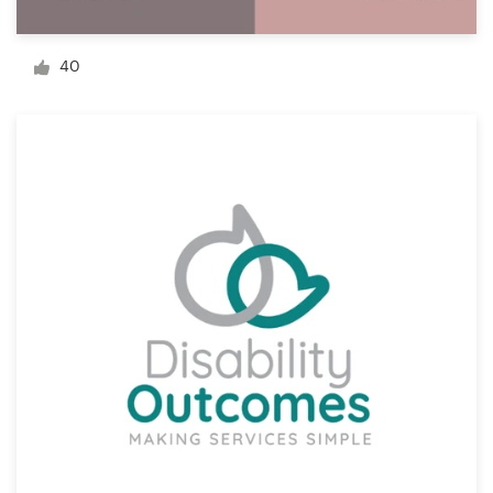
Diseño de logotipo
40
Tarjeta de presentación
Diseño de páginas web
Guía de la marca
Explorar todas las categorías
Soporte
+49 30 568 376 73
Centro de ayuda