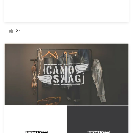
Recursos
34
Precios
Hágase diseñador
Blog