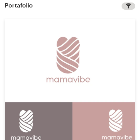
Portafolio
Concursos de diseño
Proyectos 1-1
Encontrar un diseñador
Descubra la inspiración
99designs Studio
99designs Pro
Obtenga
un
diseño