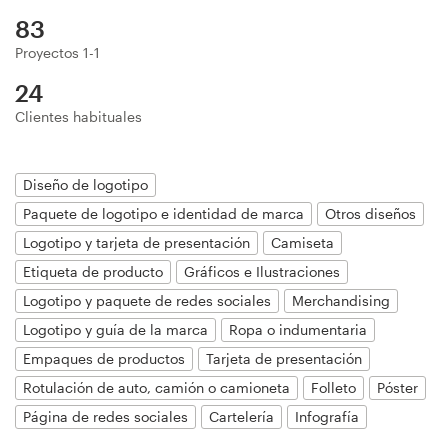
Diseño de logotipo
83
Proyectos 1-1
Tarjeta de presentación
24
Clientes habituales
Diseño de páginas web
Guía de la marca
Diseño de logotipo
Paquete de logotipo e identidad de marca
Otros diseños
Explorar todas las categorías
Logotipo y tarjeta de presentación
Camiseta
Etiqueta de producto
Gráficos e Ilustraciones
Logotipo y paquete de redes sociales
Merchandising
Soporte
Logotipo y guía de la marca
Ropa o indumentaria
Empaques de productos
Tarjeta de presentación
+49 30 568 376 73
Rotulación de auto, camión o camioneta
Folleto
Póster
Página de redes sociales
Cartelería
Infografía
Centro de ayuda