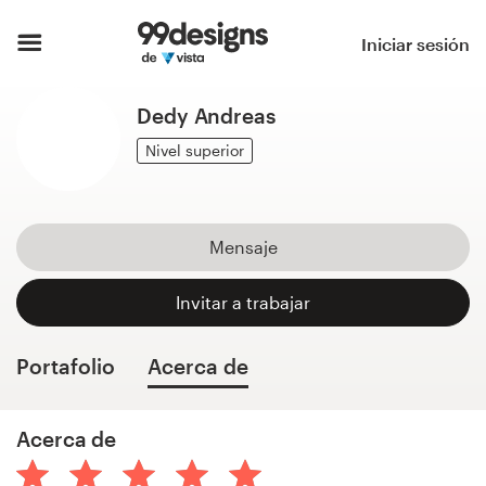
Inicio
Iniciar sesión
Explorar categorías
Dedy Andreas
Cómo es
Nivel superior
Encontrar un diseñador
Mensaje
Inspiración
Invitar a trabajar
99designs Pro
Portafolio
Acerca de
Servicios
Acerca de
de
diseño