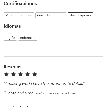
Certificaciones
Material impreso
Guía de la marca
Nivel superior
Recursos
Idiomas
Precios
Inglés
Indonesio
Hágase diseñador
Blog
Reseñas
"Amazing work! Love the attention to detail."
Cliente anónimo
reseñado hace cerca de 1 mes