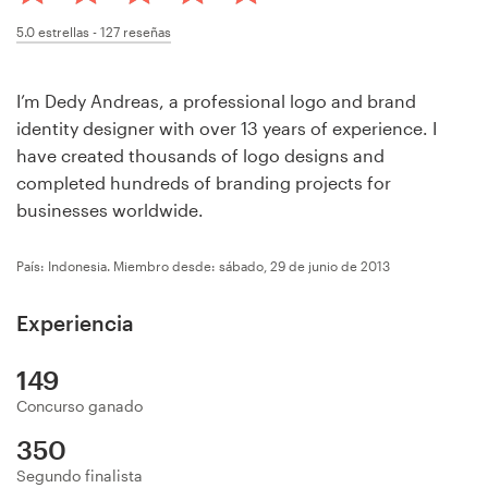
Concursos de diseño
5.0
estrellas -
127
reseñas
Proyectos 1-1
I’m Dedy Andreas, a professional logo and brand
identity designer with over 13 years of experience. I
Encontrar un diseñador
have created thousands of logo designs and
completed hundreds of branding projects for
Descubra la inspiración
businesses worldwide.
99designs Studio
País: Indonesia.
Miembro desde: sábado, 29 de junio de 2013
99designs Pro
Experiencia
149
Concurso ganado
Obtenga
un
350
diseño
Segundo finalista