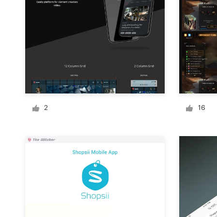
Diseño de logotipo
Tarjeta de presentación
Diseño de páginas web
Guía de la marca
2
16
Explorar todas las categorías
Soporte
+49 30 568 376 73
Centro de ayuda