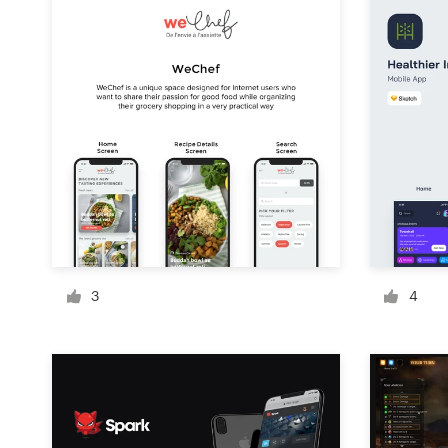
Concursos de diseño
Proyectos 1-1
Encontrar un diseñador
Descubra la inspiración
99designs Studio
99designs Pro
3
4
Obtenga
un
diseño