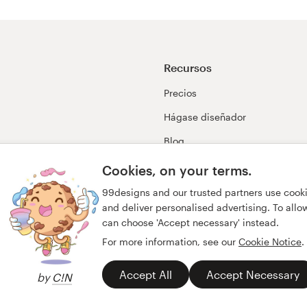
Recursos
Precios
Hágase diseñador
Blog
99awards
Cookies, on your terms.
99designs and our trusted partners use cook
and deliver personalised advertising. To allow 
can choose 'Accept necessary' instead.
For more information, see our
Cookie Notice
.
Accept All
Accept Necessary
by
C!N
acidad
Impresión
español
English