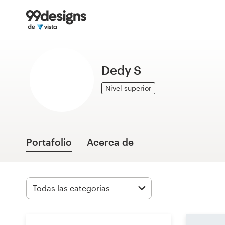
Inicio
Explorar categorías
Dedy S
Cómo es
Nivel superior
Encontrar un diseñador
Inspiración
Portafolio
Acerca de
99designs Pro
Servicios
de
diseño