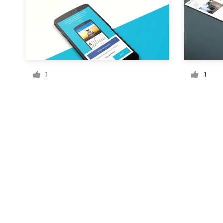
Recursos
Precios
1
1
Hágase diseñador
Blog