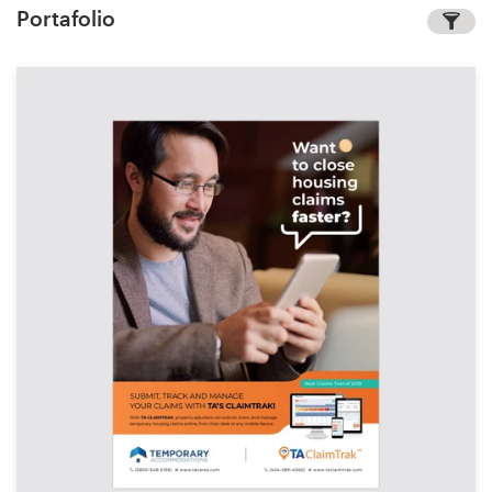
Portafolio
Concursos de diseño
Proyectos 1-1
Encontrar un diseñador
Descubra la inspiración
99designs Studio
99designs Pro
Obtenga
un
diseño