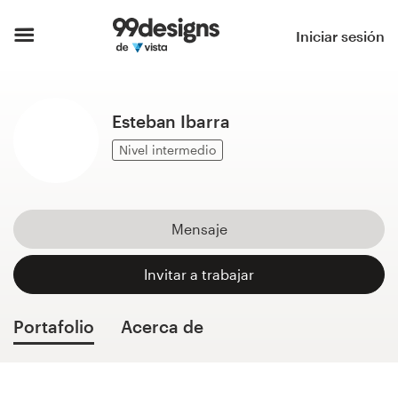
Inicio
Iniciar sesión
Explorar categorías
Esteban Ibarra
Cómo es
Nivel intermedio
Encontrar un diseñador
Inspiración
Mensaje
99designs Pro
Invitar a trabajar
Portafolio
Acerca de
Servicios
de
diseño