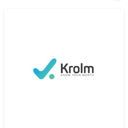
Concursos de diseño
Proyectos 1-1
Encontrar un diseñador
Descubra la inspiración
99designs Studio
99designs Pro
Obtenga
un
diseño