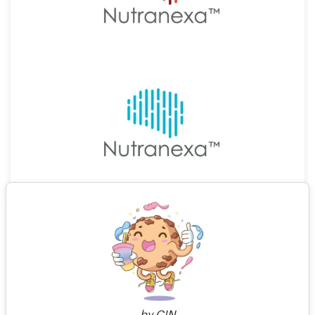
40
by
C!N