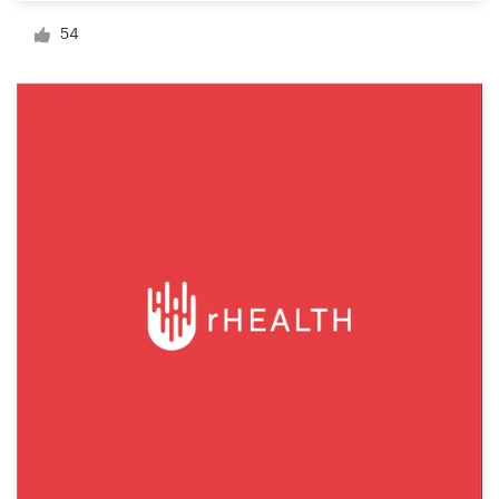
Diseño de logotipo
54
Tarjeta de presentación
Diseño de páginas web
Guía de la marca
Explorar todas las categorías
Soporte
+49 30 568 376 73
Centro de ayuda