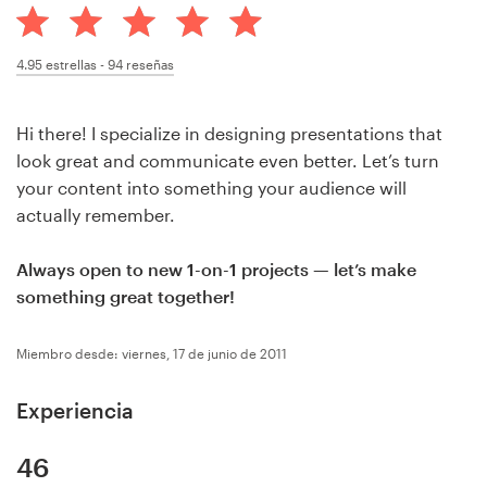
Concursos de diseño
4.95
estrellas -
94
reseñas
Proyectos 1-1
Hi there! I specialize in designing presentations that
Encontrar un diseñador
look great and communicate even better. Let’s turn
your content into something your audience will
Descubra la inspiración
actually remember.
99designs Studio
Always open to new 1-on-1 projects — let’s make
something great together!
99designs Pro
Miembro desde: viernes, 17 de junio de 2011
Experiencia
Obtenga
un
diseño
46