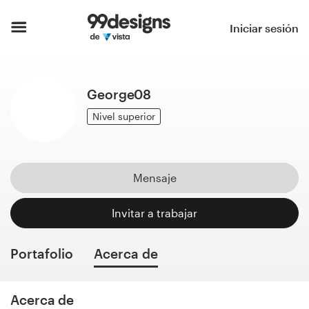
Inicio
Iniciar sesión
Explorar categorías
George08
Cómo es
Nivel superior
Encontrar un diseñador
Inspiración
Mensaje
99designs Pro
Invitar a trabajar
Portafolio
Acerca de
Servicios
de
diseño
Acerca de