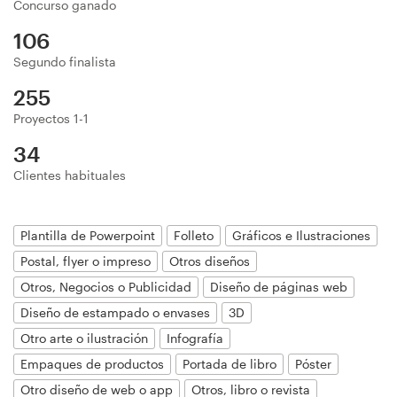
Concurso ganado
Diseño de logotipo
106
Segundo finalista
Tarjeta de presentación
255
Diseño de páginas web
Proyectos 1-1
34
Guía de la marca
Clientes habituales
Explorar todas las categorías
Plantilla de Powerpoint
Folleto
Gráficos e Ilustraciones
Postal, flyer o impreso
Otros diseños
Soporte
Otros, Negocios o Publicidad
Diseño de páginas web
Diseño de estampado o envases
3D
+49 30 568 376 73
Otro arte o ilustración
Infografía
Empaques de productos
Portada de libro
Póster
Centro de ayuda
Otro diseño de web o app
Otros, libro o revista