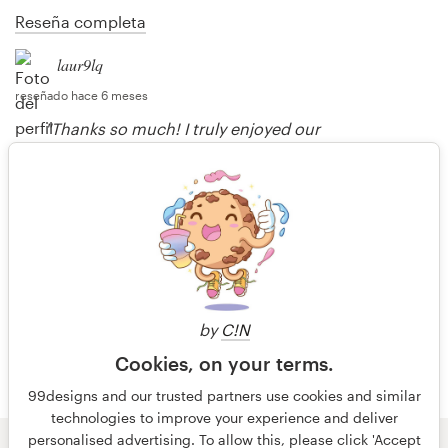
Reseña completa
laur9lq
reseñado hace 6 meses
"Thanks so much! I truly enjoyed our
collaboration."
George08
respondido hace 6 meses
Más reseñas
by
C!N
Cookies, on your terms.
99designs and our trusted partners use cookies and similar
technologies to improve your experience and deliver
personalised advertising. To allow this, please click 'Accept