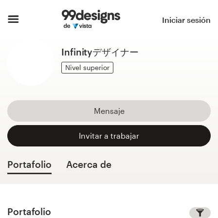
Inicio
Iniciar sesión
Explorar categorías
Infinityデザイナー
Cómo es
Nivel superior
Encontrar un diseñador
Mensaje
Inspiración
Invitar a trabajar
99designs Pro
Portafolio
Acerca de
Servicios
de
diseño
Portafolio