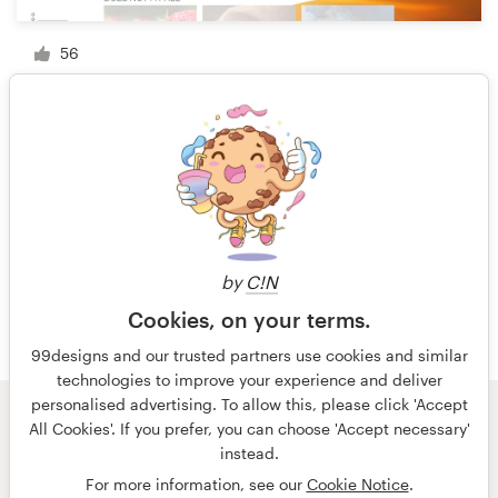
56
1 de 3
by
C!N
Cookies, on your terms.
99designs and our trusted partners use cookies and similar
technologies to improve your experience and deliver
personalised advertising. To allow this, please click 'Accept
All Cookies'. If you prefer, you can choose 'Accept necessary'
© 99designs
de Vista
instead.
Términos y condiciones
Privacidad
Impresión
For more information, see our
Cookie Notice
.
español
English