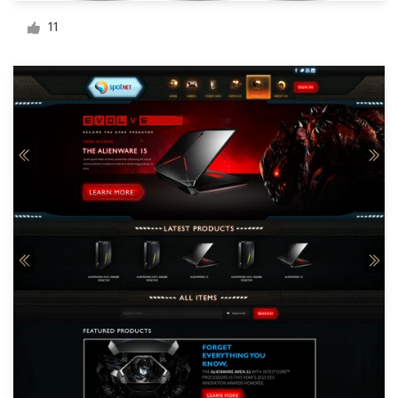
Diseño de logotipo
11
Tarjeta de presentación
Diseño de páginas web
Guía de la marca
Explorar todas las categorías
Soporte
+49 30 568 376 73
Centro de ayuda