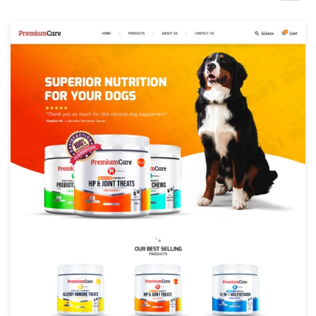
Concursos de diseño
Proyectos 1-1
Encontrar un diseñador
Descubra la inspiración
99designs Studio
99designs Pro
Obtenga
un
diseño