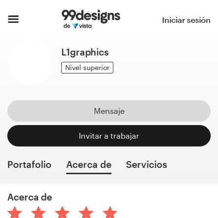
Inicio
Iniciar sesión
Explorar categorías
L1graphics
Cómo es
Nivel superior
Encontrar un diseñador
Mensaje
Inspiración
Invitar a trabajar
99designs Pro
Portafolio
Acerca de
Servicios
Servicios
Acerca de
de
diseño