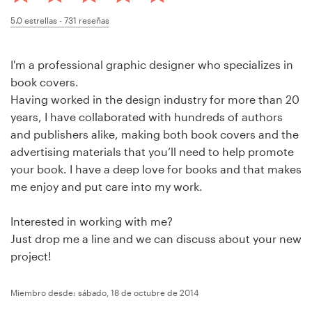
Concursos de diseño
5.0
estrellas -
731
reseñas
Proyectos 1-1
I'm a professional graphic designer who specializes in
book covers.
Encontrar un diseñador
Having worked in the design industry for more than 20
years, I have collaborated with hundreds of authors
Descubra la inspiración
and publishers alike, making both book covers and the
advertising materials that you’ll need to help promote
99designs Studio
your book. I have a deep love for books and that makes
me enjoy and put care into my work.
99designs Pro
Interested in working with me?
Just drop me a line and we can discuss about your new
project!
Obtenga
un
diseño
Miembro desde: sábado, 18 de octubre de 2014