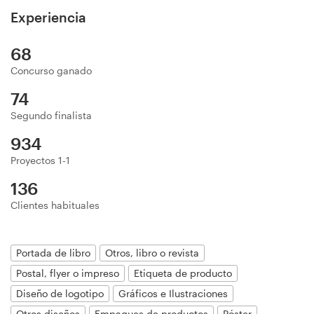
Diseño de logotipo
Experiencia
68
Tarjeta de presentación
Concurso ganado
Diseño de páginas web
74
Segundo finalista
Guía de la marca
934
Explorar todas las categorías
Proyectos 1-1
136
Clientes habituales
Soporte
Portada de libro
Otros, libro o revista
+49 30 568 376 73
Postal, flyer o impreso
Etiqueta de producto
Diseño de logotipo
Gráficos e Ilustraciones
Centro de ayuda
Otros diseños
Empaques de productos
Póster