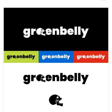
Concursos de diseño
Proyectos 1-1
Encontrar un diseñador
Descubra la inspiración
99designs Studio
99designs Pro
Obtenga
un
diseño