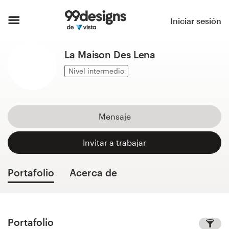
Inicio
Iniciar sesión
Explorar categorías
La Maison Des Lena
Cómo es
Nivel intermedio
Encontrar un diseñador
Mensaje
Inspiración
Invitar a trabajar
99designs Pro
Portafolio
Acerca de
Servicios
de
diseño
Portafolio