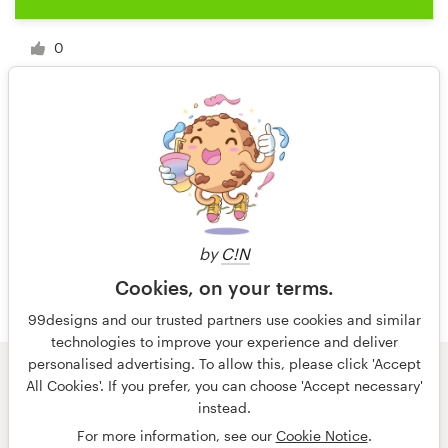
0
1 de 5
by
C!N
Cookies, on your terms.
99designs and our trusted partners use cookies and similar
technologies to improve your experience and deliver
personalised advertising. To allow this, please click 'Accept
All Cookies'. If you prefer, you can choose 'Accept necessary'
© 99designs
de Vista
instead.
Términos y condiciones
Privacidad
Impresión
For more information, see our
Cookie Notice
.
español
English