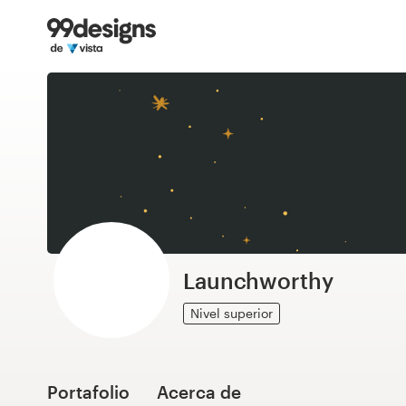
Inicio
Explorar categorías
Cómo es
Encontrar un diseñador
Inspiración
99designs Pro
Launchworthy
Nivel superior
Servicios
de
diseño
Portafolio
Acerca de