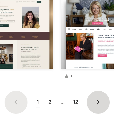
1
1
2
…
12