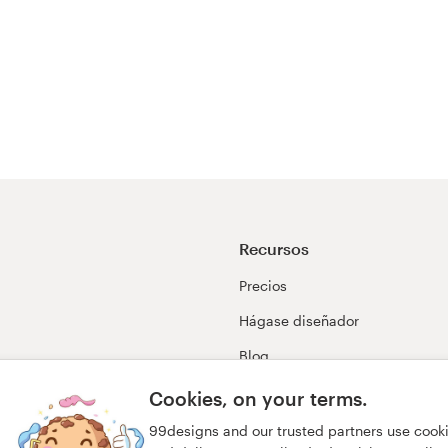
Recursos
Precios
Hágase diseñador
Blog
99awards
Cookies, on your terms.
99designs and our trusted partners use cook