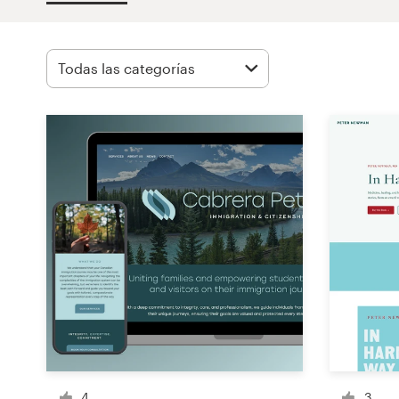
Concursos de diseño
Proyectos 1-1
Encontrar un diseñador
Descubra la inspiración
99designs Studio
99designs Pro
Obtenga
un
diseño
4
3