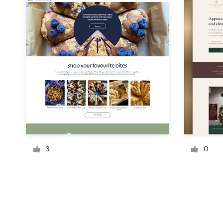
Recursos
Precios
Hágase diseñador
Blog
3
0