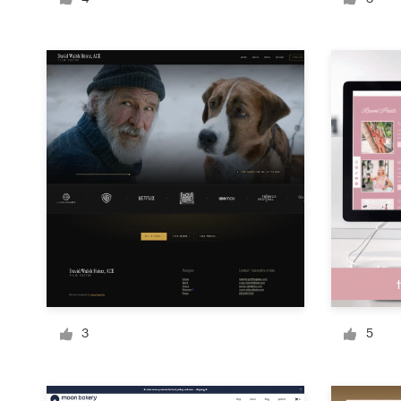
Diseño de logotipo
Tarjeta de presentación
Diseño de páginas web
Guía de la marca
Explorar todas las categorías
Soporte
+49 30 568 376 73
3
5
Centro de ayuda