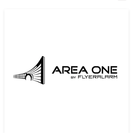
Concursos de diseño
Proyectos 1-1
Encontrar un diseñador
Descubra la inspiración
99designs Studio
99designs Pro
Obtenga
un
diseño