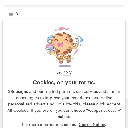
0
1 de 3
by
C!N
Cookies, on your terms.
99designs and our trusted partners use cookies and similar
technologies to improve your experience and deliver
personalised advertising. To allow this, please click 'Accept
All Cookies'. If you prefer, you can choose 'Accept necessary'
© 99designs
de Vista
instead.
Términos y condiciones
Privacidad
Impresión
For more information, see our
Cookie Notice
.
español
English