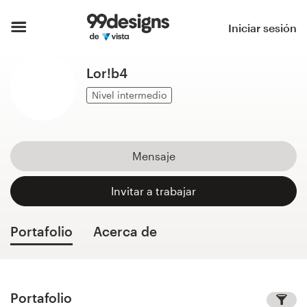
Inicio
Iniciar sesión
Explorar categorías
Lor!b4
Cómo es
Nivel intermedio
Encontrar un diseñador
Mensaje
Inspiración
Invitar a trabajar
99designs Pro
Portafolio
Acerca de
Servicios
de
diseño
Portafolio