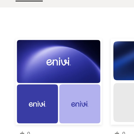
Concursos de diseño
Proyectos 1-1
Encontrar un diseñador
Descubra la inspiración
99designs Studio
99designs Pro
Obtenga
un
diseño
0
0