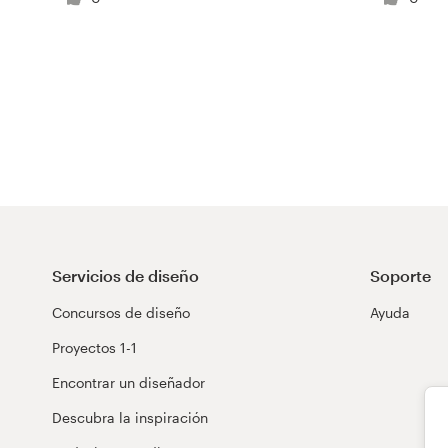
Diseño de logotipo
Tarjeta de presentación
Diseño de páginas web
Guía de la marca
Explorar todas las categorías
Servicios de diseño
Soporte
Concursos de diseño
Ayuda
Soporte
Proyectos 1-1
+49 30 568 376 73
Encontrar un diseñador
Descubra la inspiración
Centro de ayuda