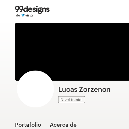
Inicio
Explorar categorías
Cómo es
Encontrar un diseñador
Inspiración
99designs Pro
Lucas Zorzenon
Nivel inicial
Servicios
de
diseño
Portafolio
Acerca de