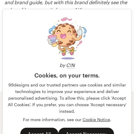
and brand guide, but with this brand definitely see the
value of human capital versus AI."
shawnclavon
reseñado hace 7 meses
Más reseñas
by
C!N
Cookies, on your terms.
99designs and our trusted partners use cookies and similar
technologies to improve your experience and deliver
personalised advertising. To allow this, please click 'Accept
All Cookies'. If you prefer, you can choose 'Accept necessary'
© 99designs
de Vista
instead.
Términos y condiciones
Privacidad
Impresión
For more information, see our
Cookie Notice
.
español
English
Accept All
Accept Necessary