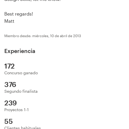
Diseño de logotipo
Best regards!
Tarjeta de presentación
Matt
Diseño de páginas web
Miembro desde: miércoles, 10 de abril de 2013
Guía de la marca
Experiencia
172
Explorar todas las categorías
Concurso ganado
376
Segundo finalista
Soporte
239
+49 30 568 376 73
Proyectos 1-1
55
Centro de ayuda
Clientes habituales