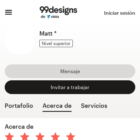
Inicio
Iniciar sesión
Explorar categorías
Matt *
Cómo es
Nivel superior
Encontrar un diseñador
Mensaje
Inspiración
Invitar a trabajar
99designs Pro
Portafolio
Acerca de
Servicios
Servicios
Acerca de
de
diseño