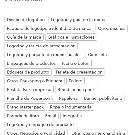
Diseño de logotipo
Logotipo y guía de la marca
Recursos
Paquete de logotipo e identidad de marca
Otros diseños
Precios
Guía de la marca
Gráficos e Ilustraciones
Logotipo y tarjeta de presentación
Hágase diseñador
Logotipo y paquete de redes sociales
Camiseta
Empaques de productos
Icono o botón
Blog
Etiqueta de producto
Tarjeta de presentación
Otros, Packaging o Etiqueta
Folleto
Postal, flyer o impreso
Brand launch pack
Plantilla de Powerpoint
Papelería
Banner publicitario
Brand starter pack
Ropa o indumentaria
Portada de libro
Email
Infografía
Logotipo y empaque de productos
Otros, Negocios o Publicidad
Otra ropa o merchandising