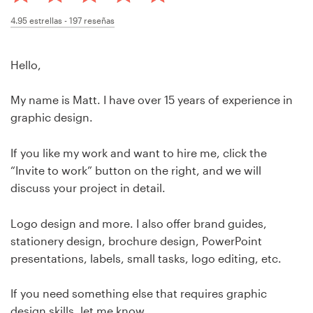
Concursos de diseño
4.95
estrellas -
197
reseñas
Proyectos 1-1
Hello,
Encontrar un diseñador
My name is Matt. I have over 15 years of experience in
graphic design.
Descubra la inspiración
If you like my work and want to hire me, click the
99designs Studio
“Invite to work” button on the right, and we will
discuss your project in detail.
99designs Pro
Logo design and more. I also offer brand guides,
stationery design, brochure design, PowerPoint
presentations, labels, small tasks, logo editing, etc.
Obtenga
un
diseño
If you need something else that requires graphic
design skills, let me know.