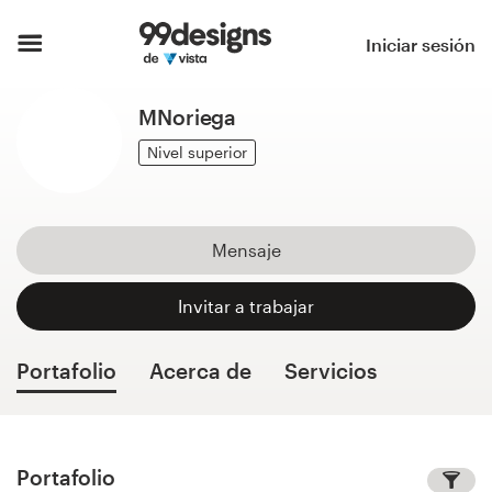
Inicio
Iniciar sesión
Explorar categorías
MNoriega
Cómo es
Nivel superior
Encontrar un diseñador
Mensaje
Inspiración
Invitar a trabajar
99designs Pro
Portafolio
Acerca de
Servicios
Servicios
de
diseño
Portafolio