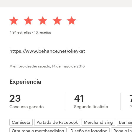
4.94
estrellas -
16
reseñas
https://www.behance.net/okeykat
Miembro desde: sábado, 14 de mayo de 2016
Experiencia
23
41
Concurso ganado
Segundo finalista
P
Camiseta
Portada de Facebook
Merchandising
Banner
Otra ropa o merchandising
Diseño de logotipo
Ropa o i