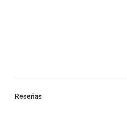
Diseño de logotipo
Tarjeta de presentación
Diseño de páginas web
Guía de la marca
Explorar todas las categorías
Soporte
Reseñas
+49 30 568 376 73
Centro de ayuda