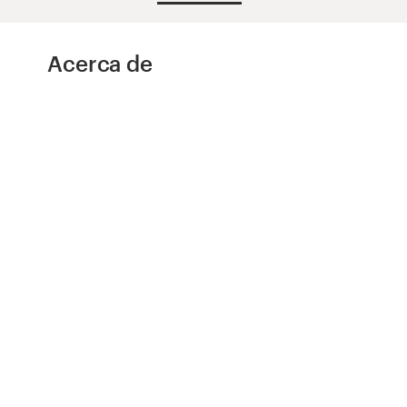
Concursos de diseño
Acerca de
Proyectos 1-1
Encontrar un diseñador
Descubra la inspiración
99designs Studio
99designs Pro
Obtenga
un
diseño