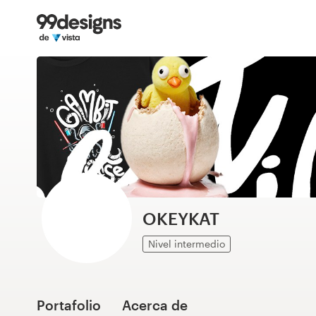
Inicio
Explorar categorías
Cómo es
Encontrar un diseñador
Inspiración
99designs Pro
OKEYKAT
Nivel intermedio
Servicios
de
diseño
Portafolio
Acerca de