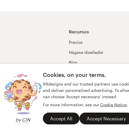
Recursos
Precios
Hágase diseñador
Blog
99awards
Cookies, on your terms.
99designs and our trusted partners use cook
and deliver personalised advertising. To allow 
can choose 'Accept necessary' instead.
For more information, see our
Cookie Notice
.
Accept All
Accept Necessary
by
C!N
acidad
Impresión
español
English