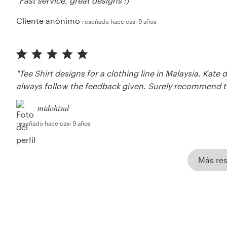
"Fast service, great designs :)"
Cliente anónimo
reseñado hace casi 9 años
"Tee Shirt designs for a clothing line in Malaysia. Kate
always follow the feedback given. Surely recommend th
midohisal
reseñado hace casi 9 años
Más re