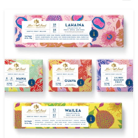
Concursos de diseño
Proyectos 1-1
Encontrar un diseñador
Descubra la inspiración
99designs Studio
99designs Pro
Obtenga
un
diseño