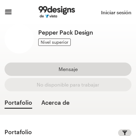
Inicio
Iniciar sesión
Explorar categorías
Pepper Pack Design
Cómo es
Nivel superior
Encontrar un diseñador
Mensaje
Inspiración
No disponible para trabajar
99designs Pro
Portafolio
Acerca de
Servicios
de
diseño
Portafolio