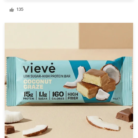
Diseño de logotipo
135
Tarjeta de presentación
Diseño de páginas web
Guía de la marca
Explorar todas las categorías
Soporte
+49 30 568 376 73
Centro de ayuda